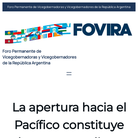
Saltar
Foro Permanente de Vicegobernadoras y Vicegobernadores de la República Argentina
al
contenido
Foro Permanente de
Vicegobernadoras y Vicegobernadores
de la República Argentina
La apertura hacia el
Pacífico constituye