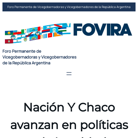
Saltar
Foro Permanente de Vicegobernadoras y Vicegobernadores de la República Argentina
al
contenido
Foro Permanente de
Vicegobernadoras y Vicegobernadores
de la República Argentina
Nación Y Chaco
avanzan en políticas