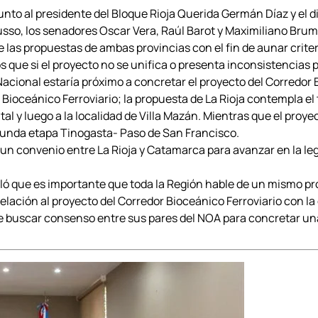
 junto al presidente del Bloque Rioja Querida Germán Díaz y el 
so, los senadores Oscar Vera, Raúl Barot y Maximiliano Brum
 las propuestas de ambas provincias con el fin de aunar criter
 que si el proyecto no se unifica o presenta inconsistencias
acional estaría próximo a concretar el proyecto del Corredor 
r Bioceánico Ferroviario; la propuesta de La Rioja contempla 
tal y luego a la localidad de Villa Mazán. Mientras que el pro
egunda etapa Tinogasta- Paso de San Francisco.
un convenio entre La Rioja y Catamarca para avanzar en la legi
aló que es importante que toda la Región hable de un mismo p
elación al proyecto del Corredor Bioceánico Ferroviario con la
buscar consenso entre sus pares del NOA para concretar una 