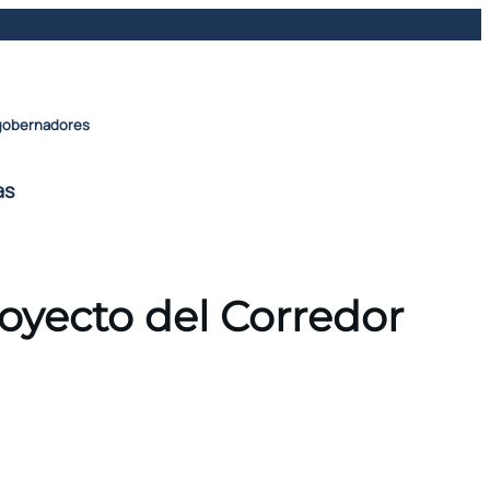
egobernadores
as
royecto del Corredor