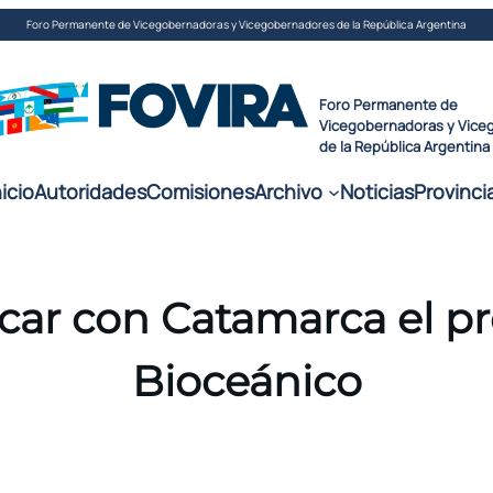
Foro Permanente de Vicegobernadoras y Vicegobernadores de la República Argentina
Foro Permanente de
Vicegobernadoras y Vic
de la República Argentina
nicio
Autoridades
Comisiones
Archivo
Noticias
Provinci
icar con Catamarca el p
Bioceánico