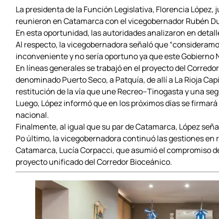
La presidenta de la Función Legislativa, Florencia López,
reunieron en Catamarca con el vicegobernador Rubén Dus
En esta oportunidad, las autoridades analizaron en detalle
Al respecto, la vicegobernadora señaló que “consideramos
inconveniente y no sería oportuno ya que este Gobierno N
En líneas generales se trabajó en el proyecto del Corredo
denominado Puerto Seco, a Patquía, de allí a La Rioja Capi
restitución de la vía que une Recreo–Tinogasta y una s
Luego, López informó que en los próximos días se firmará 
nacional.
Finalmente, al igual que su par de Catamarca, López señ
Po último, la vicegobernadora continuó las gestiones en r
Catamarca, Lucía Corpacci, que asumió el compromiso de 
proyecto unificado del Corredor Bioceánico.