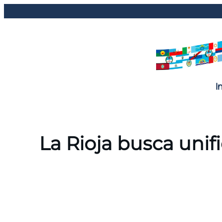
Saltar
al
contenido
I
La Rioja busca unif