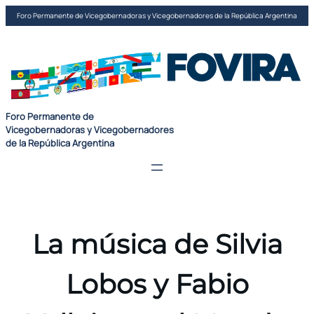
Saltar
Foro Permanente de Vicegobernadoras y Vicegobernadores de la República Argentina
al
contenido
Foro Permanente de
Vicegobernadoras y Vicegobernadores
de la República Argentina
La música de Silvia
Lobos y Fabio