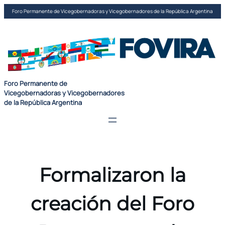
Saltar
Foro Permanente de Vicegobernadoras y Vicegobernadores de la República Argentina
al
contenido
Foro Permanente de
Vicegobernadoras y Vicegobernadores
de la República Argentina
Formalizaron la
creación del Foro